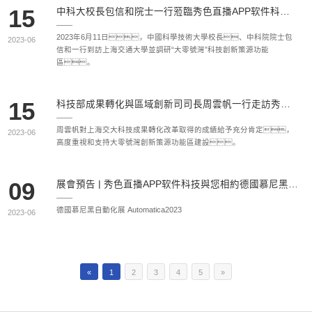
15
中科大校長包信和院士一行蒞臨秀色直播APP软件科技參觀交流
2023年6月11日，中國科學技術大學校長、中科院院士包
2023-06
信和一行到訪上海交通大學並調研“大零號灣”科技創新策源功能
區。
15
科技部成果轉化與區域創新司司長周雲帆一行走訪秀色直播APP软件科技
周雲帆對上海交大科技成果轉化改革取得的成績給予充分肯定，
2023-06
高度重視和支持大零號灣創新策源功能區建設。
09
展會預告 | 秀色直播APP软件科技與您相約德國慕尼黑自動化展 Automatica2023
德國慕尼黑自動化展 Automatica2023
2023-06
«
1
2
3
4
5
»