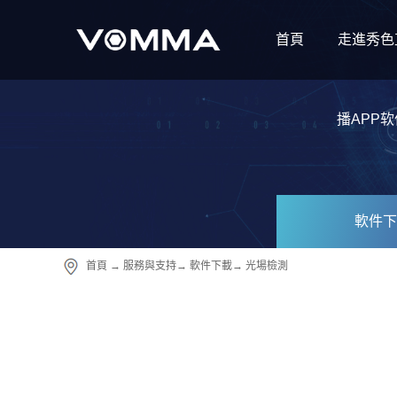
首頁
走進秀色
播APP软
軟件下
首頁
→
服務與支持
→
軟件下載
→
光場檢測