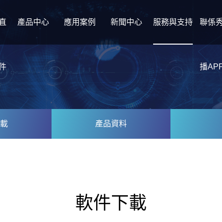
直
產品中心
應用案例
新聞中心
服務與支持
聯係
件
播AP
載
產品資料
軟件下載